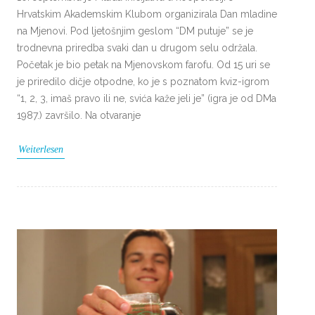
Hrvatskim Akademskim Klubom organizirala Dan mladine
na Mjenovi. Pod ljetošnjim geslom “DM putuje” se je
trodnevna priredba svaki dan u drugom selu održala.
Početak je bio petak na Mjenovskom farofu. Od 15 uri se
je priredilo dičje otpodne, ko je s poznatom kviz-igrom
“1, 2, 3, imaš pravo ili ne, svića kaže jeli je” (igra je od DMa
1987.) završilo. Na otvaranje
Weiterlesen