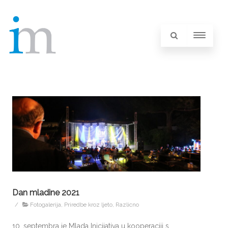
Dan mladine 2021
/
Fotogalerija
,
Priredbe kroz ljeto
,
Razlicno
10. septembra je Mlada Inicijativa u kooperaciji s