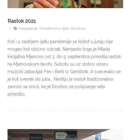
Rastok 2021
/
Fotogalerija
,
Priredbe kroz ljeto
,
Razlicno
Kot i u zadnjem ljetu pandemije se kiritof u juniju nije
mogao kot obično održati. Namjesto toga je Mlada
Inicijativa Mjenovo od 3. do 5. septembra priredila rastok
na Mjenovskom farofu. Subotu su uz dobru vičeru
muzički zabavljali Feri i Berti iz Gerištofa. A svečevalo se
je kot svenek do jutra… Nedilju je rastok tradicionalno
završio sa šnicli, ke je Društvo za polipšanje sela
priredilo.