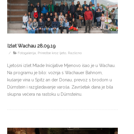
Izlet Wachau 28.09.19
/
Fotogalerija
,
Priredbe kroz ljeto
,
Razlicno
Ljetošni izlet Mlade Inicijative Mjenovo išao je u Wachau.
Na programu je bilo: vožnja s Wachauer Bahnom,
kušanje vina u Spitz an der Donau, prevoz s brodom u
Dürnstein i razgledavanje varoša. Završetak dana je bila
skupna večera na rastoku u Dürnsteinu.