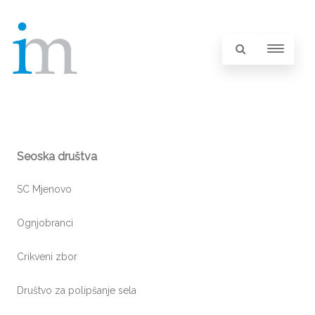
Seoska društva
SC Mjenovo
Ognjobranci
Crikveni zbor
Društvo za polipšanje sela