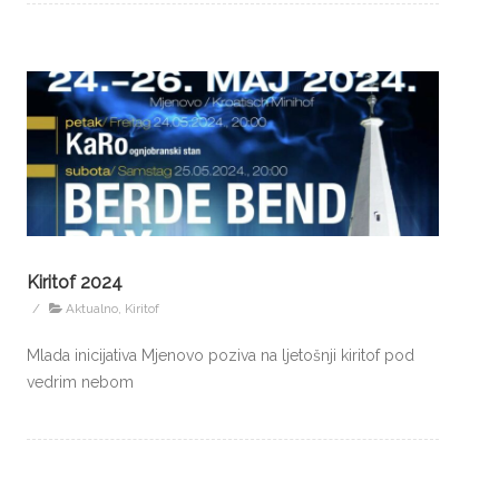
Kiritof 2024
/
Aktualno
,
Kiritof
Mlada inicijativa Mjenovo poziva na ljetošnji kiritof pod
vedrim nebom