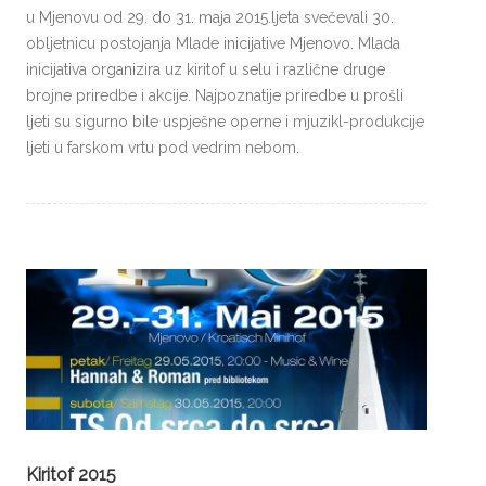
u Mjenovu od 29. do 31. maja 2015.ljeta svečevali 30.
obljetnicu postojanja Mlade inicijative Mjenovo. Mlada
inicijativa organizira uz kiritof u selu i različne druge
brojne priredbe i akcije. Najpoznatije priredbe u prošli
ljeti su sigurno bile uspješne operne i mjuzikl-produkcije
ljeti u far­skom vrtu pod vedrim nebom.
Kiritof 2015