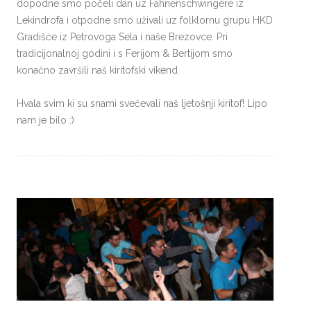
dopodne smo počeli dan uz Fahnenschwingere iz
Lekindrofa i otpodne smo uživali uz folklornu grupu HKD
Gradišće iz Petrovoga Sela i naše Brezovce. Pri
tradicijonalnoj godini i s Ferijom & Bertijom smo
konačno završili naš kiritofski vikend.
Hvala svim ki su snami svečevali naš ljetošnji kiritof! Lipo
nam je bilo :)