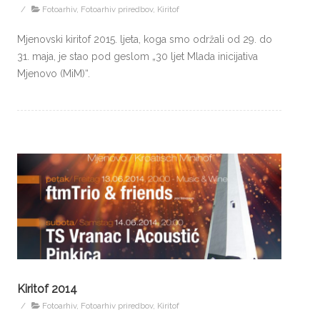
/
Fotoarhiv
,
Fotoarhiv priredbov
,
Kiritof
Mjenovski kiritof 2015. ljeta, koga smo održali od 29. do
31. maja, je stao pod ge­slom „30 ljet Mlada inicijativa
Mjenovo (MiM)“.
Kiritof 2014
/
Fotoarhiv
,
Fotoarhiv priredbov
,
Kiritof