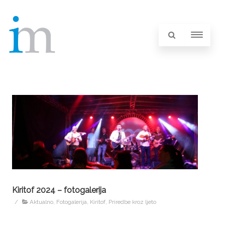
Kiritof 2024 – fotogalerija
/
Aktualno
,
Fotogalerija
,
Kiritof
,
Priredbe kroz ljeto