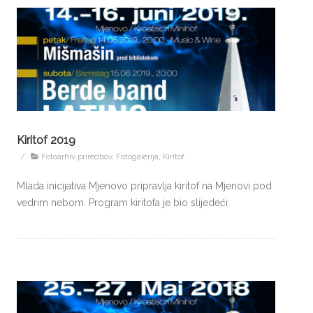
Kiritof 2019
/
Fotoarhiv priredbov
,
Fotogalerija
,
Kiritof
Mlada inicijativa Mjenovo pripravlja kiritof na Mjenovi pod
vedrim nebom. Program kiritofa je bio slijedeći: