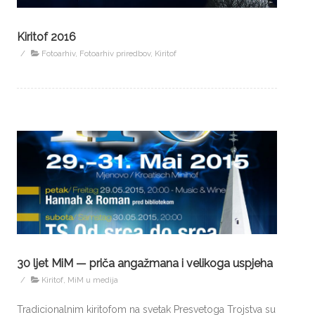
Kiritof 2016
/
Fotoarhiv
,
Fotoarhiv priredbov
,
Kiritof
30 ljet MiM — priča angažmana i velikoga uspjeha
/
Kiritof
,
MiM u medija
Tradicionalnim kiritofom na svetak Presvetoga Trojstva su