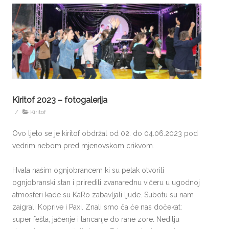
Kiritof 2023 – fotogalerija
/
Kiritof
Ovo ljeto se je kiritof obdržal od 02. do 04.06.2023 pod
vedrim nebom pred mjenovskom crikvom.
Hvala našim ognjobrancem ki su petak otvorili
ognjobranski stan i priredili zvanarednu vičeru u ugodnoj
atmosferi kade su KaRo zabavljali ljude. Subotu su nam
zaigrali Koprive i Paxi. Znali smo ča će nas dočekat:
super fešta, jačenje i tancanje do rane zore. Nedilju