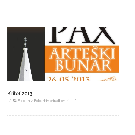
Kiritof 2013
/
Fotoarhiv
,
Fotoarhiv priredbov
,
Kiritof