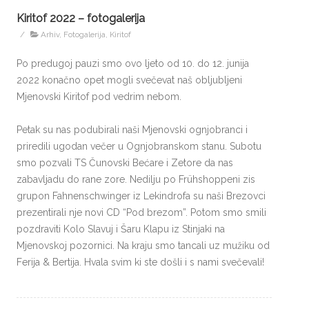
Kiritof 2022 – fotogalerija
/
Arhiv
,
Fotogalerija
,
Kiritof
Po predugoj pauzi smo ovo ljeto od 10. do 12. junija
2022 konačno opet mogli svečevat naš obljubljeni
Mjenovski Kiritof pod vedrim nebom.
Petak su nas podubirali naši Mjenovski ognjobranci i
priredili ugodan večer u Ognjobranskom stanu. Subotu
smo pozvali TS Čunovski Bećare i Zetore da nas
zabavljadu do rane zore. Nedilju po Frühshoppeni zis
grupon Fahnenschwinger iz Lekindrofa su naši Brezovci
prezentirali nje novi CD “Pod brezom”. Potom smo smili
pozdraviti Kolo Slavuj i Šaru Klapu iz Stinjaki na
Mjenovskoj pozornici. Na kraju smo tancali uz mužiku od
Ferija & Bertija. Hvala svim ki ste došli i s nami svečevali!