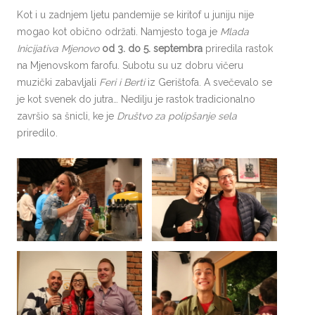
Kot i u zadnjem ljetu pandemije se kiritof u juniju nije
mogao kot obično održati. Namjesto toga je
Mlada
Inicijativa
Mjenovo
od 3. do 5. septembra
priredila rastok
na Mjenovskom farofu. Subotu su uz dobru vičeru
muzički zabavljali
Feri i Berti
iz Gerištofa. A svečevalo se
je kot svenek do jutra… Nedilju je rastok tradicionalno
završio sa šnicli, ke je
Društvo za polipšanje sela
priredilo.