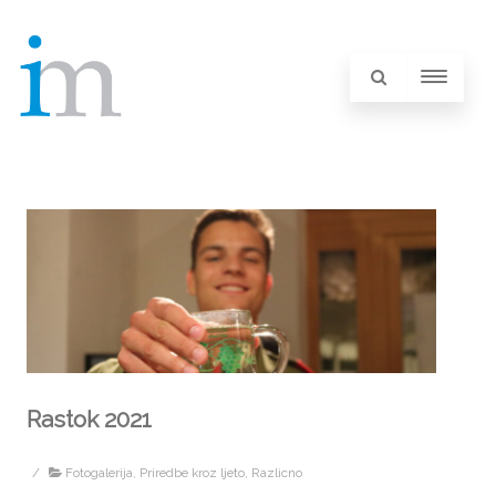
Rastok 2021
/
Fotogalerija
,
Priredbe kroz ljeto
,
Razlicno