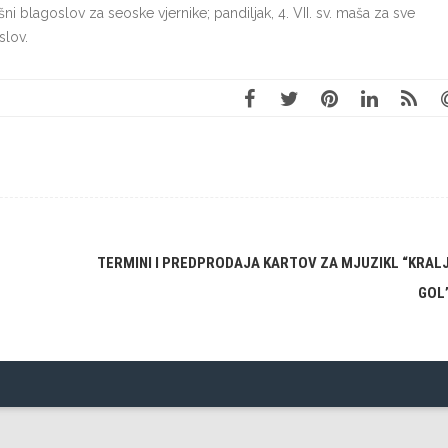
ni blagoslov za seoske vjer­nike; pandiljak, 4. VII. sv. maša za sve
slov.
TERMINI I PREDPRODAJA KARTOV ZA MJUZIKL “KRALJ
GOL