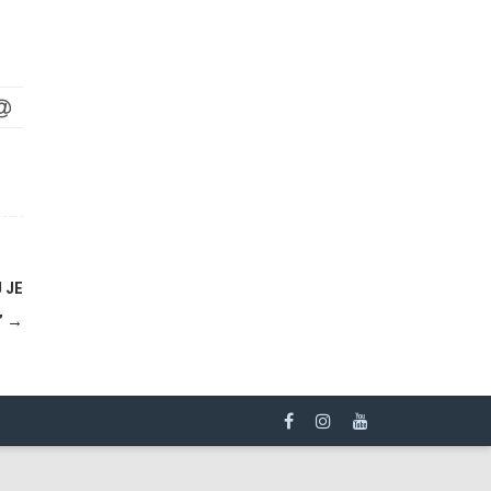
 JE
”
→