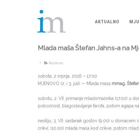
AKTUALNO
MJU
Mlada maša Štefan Jahns-a na Mj
/
Razlicno
subota, 2 srpnja, 2016 – 17:00
MJENOVO (2. i 3. juli) — Mla­da maša
mmag. Štefan
subotu, 2. VII. primanje mladomašnika (17.00) u domać
po­božnost, blagoslavljanje farofa, potom agapa na
nedilju, 3. VII. sastanak gostov (9.00) u domaćem sta
crikvi; (10.00) ml­ada maša kod crikve, potom mlad