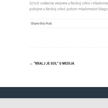
(17.00) svetačna vešpera u farskoj crikvi i mladomaš
pokojne u farskoj crikvi; potom mladomašni blago
Share this Post
Navigation
←
“KRALJ JE GOL” U MEDIJA
(Beiträge)