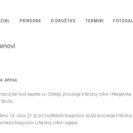
ZIKL
PRIREDBE
O DRUŠTVU
TERMINI
FOTOGAL
enovi
a Jahnsa
;
oj fari kod kapele sv. Obitelji, procesija k farskoj crikvi i Marijanska
 farofu;
nu, Gl. ulica 37; (9.30) roditeljski blagoslov; (9.45) procesija k farskoj
omašni blagoslov u farskoj crikvi i agapa;