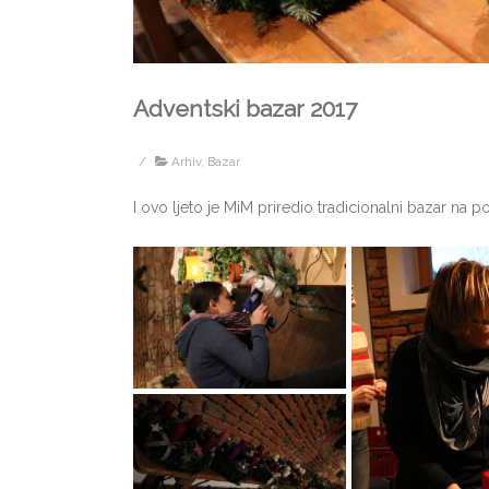
Adventski bazar 2017
/
Arhiv
,
Bazar
I ovo ljeto je MiM priredio tradicionalni bazar na p