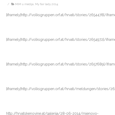
/
MiM u medija
,
My fair lady 2014
[iframely]http://volksgruppen.orf.at/hrvati/stories/2654478[/ifram
[iframely]http://volksgruppen.orf.at/hrvati/stories/2654972[/ifram
[iframely]http://volksgruppen.orf.at/hrvati/stories/2657689[/ifram
[iframely]http://volksgruppen.orf.at/hrvati/meldungen/stories/26
http://hrvatskenovine.at/galerija/28-06-2014/mjenovo-