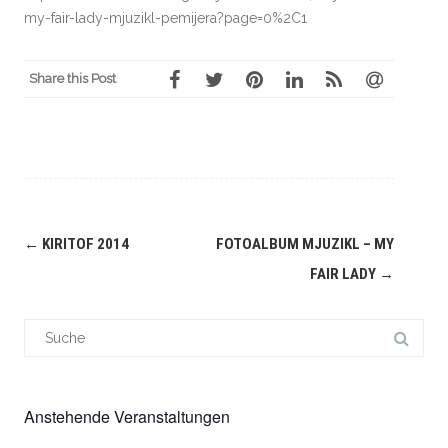
my-fair-lady-mjuzikl-pemijera?page=0%2C1
Share this Post
Navigation
←
KIRITOF 2014
FOTOALBUM MJUZIKL – MY
(Beiträge)
FAIR LADY
→
Suchergebnis
für:
Anstehende Veranstaltungen