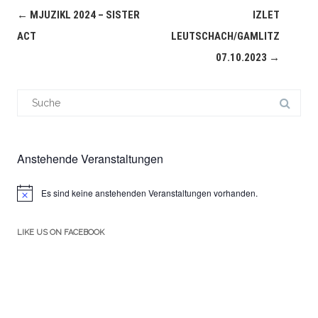
Navigation
←
MJUZIKL 2024 – SISTER
IZLET
(Beiträge)
ACT
LEUTSCHACH/GAMLITZ
07.10.2023
→
Suchergebnis
für:
Anstehende Veranstaltungen
Es sind keine anstehenden Veranstaltungen vorhanden.
Hinweis
LIKE US ON FACEBOOK