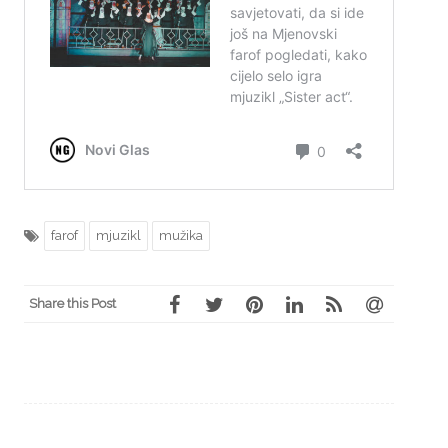
farof
mjuzikl
mužika
Share this Post