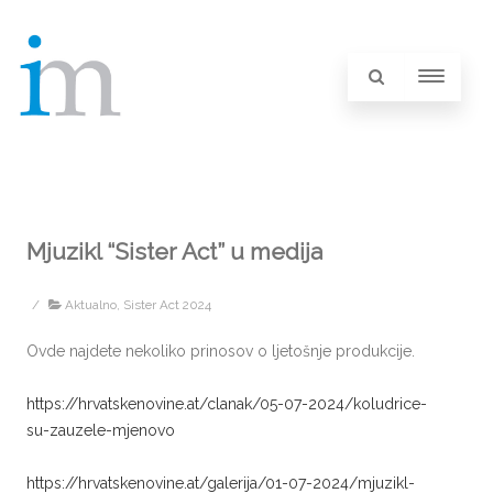
Mjuzikl “Sister Act” u medija
/
Aktualno
,
Sister Act 2024
Ovde najdete nekoliko prinosov o ljetošnje produkcije.
https://hrvatskenovine.at/clanak/05-07-2024/koludrice-
su-zauzele-mjenovo
https://hrvatskenovine.at/galerija/01-07-2024/mjuzikl-