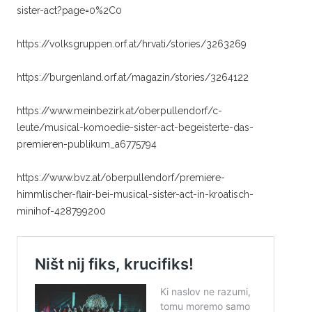
sister-act?page=0%2C0
https://volksgruppen.orf.at/hrvati/stories/3263269
https://burgenland.orf.at/magazin/stories/3264122
https://www.meinbezirk.at/oberpullendorf/c-
leute/musical-komoedie-sister-act-begeisterte-das-
premieren-publikum_a6775794
https://www.bvz.at/oberpullendorf/premiere-
himmlischer-flair-bei-musical-sister-act-in-kroatisch-
minihof-428799200